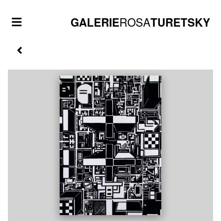
ROSA
GALERIE
TURETSKY