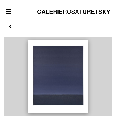
ROSA
GALERIE
TURETSKY