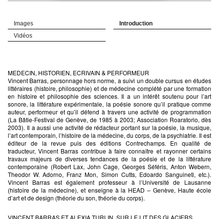
Images
Introduction
Vidéos
MEDECIN, HISTORIEN, ECRIVAIN & PERFORMEUR
Vincent Barras, personnage hors norme, a suivi un double cursus en études
littéraires (histoire, philosophie) et de médecine complété par une formation
en histoire et philosophie des sciences. Il a un intérêt soutenu pour l’art
sonore, la littérature expérimentale, la poésie sonore qu’il pratique comme
auteur, performeur et qu’il défend à travers une activité de programmation
(La Bâtie-Festival de Genève, de 1985 à 2003; Association Roaratorio, dès
2003). Il a aussi une activité de rédacteur portant sur la poésie, la musique,
l’art contemporain, l’histoire de la médecine, du corps, de la psychiatrie. Il est
éditeur de la revue puis des éditions Contrechamps. En qualité de
traducteur, Vincent Barras contribue à faire connaître et rayonner certains
travaux majeurs de diverses tendances de la poésie et de la littérature
contemporaine (Robert Lax, John Cage, Georges Séféris, Anton Webern,
Theodor W. Adorno, Franz Mon, Simon Cutts, Edoardo Sanguineti, etc.).
Vincent Barras est également professeur à l’Université de Lausanne
(histoire de la médecine), et enseigne à la HEAD – Genève, Haute école
d’art et de design (théorie du son, théorie du corps).
VINCENT BARRAS ET ALEXIA TURLIN, SUR LE LIT DES GLACIERS