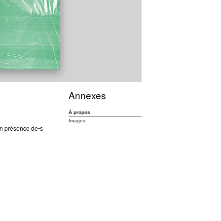
Annexes
À propos
Images
n présence de•s