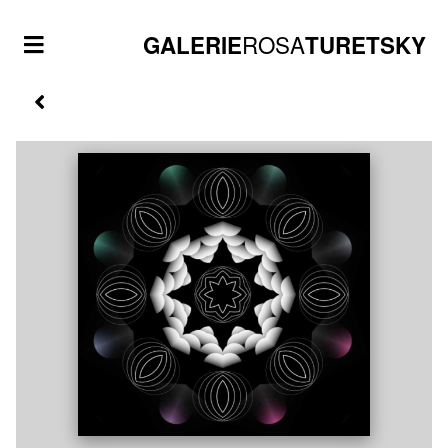
ROSA
GALERIE
TURETSKY