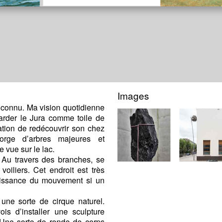
Images
nconnu. Ma vision quotidienne
arder le Jura comme toile de
ation de redécouvrir son chez
orge d’arbres majeures et
e vue sur le lac.
. Au travers des branches, se
oiliers. Cet endroit est très
puissance du mouvement si un
une sorte de cirque naturel.
is d’installer une sculpture
 Une sorte de ronde de corps