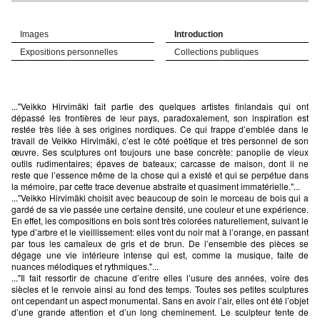
Images
Introduction
Expositions personnelles
Collections publiques
..."Veikko Hirvimäki fait partie des quelques artistes finlandais qui ont
dépassé les frontières de leur pays, paradoxalement, son inspiration est
restée très liée à ses origines nordiques. Ce qui frappe d’emblée dans le
travail de Veikko Hirvimäki, c’est le côté poétique et très personnel de son
œuvre. Ses sculptures ont toujours une base concrète: panoplie de vieux
outils rudimentaires; épaves de bateaux; carcasse de maison, dont il ne
reste que l’essence même de la chose qui a existé et qui se perpétue dans
la mémoire, par cette trace devenue abstraite et quasiment immatérielle."...
..."Veikko Hirvimäki choisit avec beaucoup de soin le morceau de bois qui a
gardé de sa vie passée une certaine densité, une couleur et une expérience.
En effet, les compositions en bois sont très colorées naturellement, suivant le
type d’arbre et le vieillissement: elles vont du noir mat à l’orange, en passant
par tous les camaïeux de gris et de brun. De l’ensemble des pièces se
dégage une vie intérieure intense qui est, comme la musique, faite de
nuances mélodiques et rythmiques."...
..."Il fait ressortir de chacune d’entre elles l’usure des années, voire des
siècles et le renvoie ainsi au fond des temps. Toutes ses petites sculptures
ont cependant un aspect monumental. Sans en avoir l’air, elles ont été l’objet
d’une grande attention et d’un long cheminement. Le sculpteur tente de