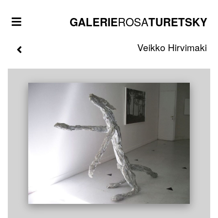
ROSA
GALERIE
TURETSKY
Veikko
Hirvimaki