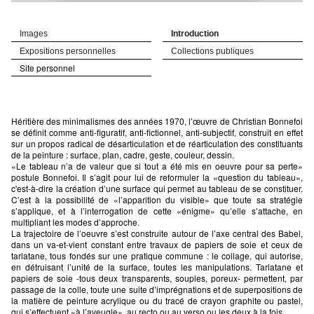
Images
Introduction
Expositions personnelles
Collections publiques
Site personnel
Héritière des minimalismes des années 1970, l’œuvre de Christian Bonnefoi
se définit comme anti-figuratif, anti-fictionnel, anti-subjectif, construit en effet
sur un propos radical de désarticulation et de réarticulation des constituants
de la peinture : surface, plan, cadre, geste, couleur, dessin.
«Le tableau n’a de valeur que si tout a été mis en oeuvre pour sa perte»
postule Bonnefoi. Il s’agit pour lui de reformuler la «question du tableau»,
c'est-à-dire la création d’une surface qui permet au tableau de se constituer.
C’est à la possibilité de «l’apparition du visible» que toute sa stratégie
s’applique, et à l’interrogation de cette «énigme» qu’elle s’attache, en
multipliant les modes d’approche.
La trajectoire de l’oeuvre s’est construite autour de l’axe central des Babel,
dans un va-et-vient constant entre travaux de papiers de soie et ceux de
tarlatane, tous fondés sur une pratique commune : le collage, qui autorise,
en détruisant l’unité de la surface, toutes les manipulations. Tarlatane et
papiers de soie -tous deux transparents, souples, poreux- permettent, par
passage de la colle, toute une suite d’imprégnations et de superpositions de
la matière de peinture acrylique ou du tracé de crayon graphite ou pastel,
qui s’effectuent «à l’aveugle», au recto ou au verso ou les deux à la fois.