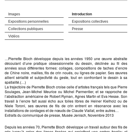
Images
Introduction
Expositions personnelles
Expositions collectives
Collections publiques
Presse
Vidéos
…Pierrette Bloch développe depuis les années 1950 une œuvre abstraite
découlant d’une pratique obsessionnelle du dessin, déclinée au fil des
années sous différentes formes: collages, compositions de taches d’encre
de Chine noire, mailles, fils de crin noués, ou lignes de papier. Ses œuvres
allient sérialité et subjectivité du geste, tout en confrontant le dessin à sa
spatialité.(…)
La trajectoire de Pierrette Bloch croise celle d’artistes français tels que Pierre
Soulages, Jean-Michel Meurice ou Michel Parmentier, et se rapproche de
l’abstraction américaine de Robert Ryman, Agnes Martin et Eva Hesse. Son
travail à l’encre fait aussi écho aux toiles libres de Heiner Kielholz ou de
Niele Toroni, ses œuvres de fils de crin entrent en résonance avec les
installations de cordages et de nœuds de Claude Viallat, entre autres…
Extraits du communiqué de presse, Musée Jenisch, Novembre 2013
Depuis les années 70, Pierrette Bloch développe un travail autour des fils de
crin jusqu’à créer des lignes tissées qui projettent une ombre fragile; et