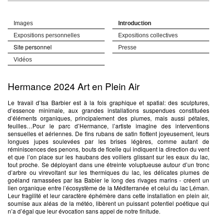
Images
Introduction
Expositions personnelles
Expositions collectives
Site personnel
Presse
Vidéos
Hermance 2024 Art en Plein Air
Le travail d’Isa Barbier est à la fois graphique et spatial: des sculptures,
d’essence minimale, aux grandes installations suspendues constituées
d’éléments organiques, principalement des plumes, mais aussi pétales,
feuilles…Pour le parc d’Hermance, l’artiste imagine des interventions
sensuelles et aériennes. De fins rubans de satin flottent joyeusement, leurs
longues jupes soulevées par les brises légères, comme autant de
réminiscences des penons, bouts de ficelle qui indiquent la direction du vent
et que l’on place sur les haubans des voiliers glissant sur les eaux du lac,
tout proche. Se déployant dans une étreinte voluptueuse autour d’un tronc
d’arbre ou virevoltant sur les thermiques du lac, les délicates plumes de
goéland ramassées par Isa Babier le long des rivages marins - créent un
lien organique entre l’écosystème de la Méditerranée et celui du lac Léman.
Leur fragilité et leur caractère éphémère dans cette installation en plein air,
soumise aux aléas de la météo, libèrent un puissant potentiel poétique qui
n’a d’égal que leur évocation sans appel de notre finitude.