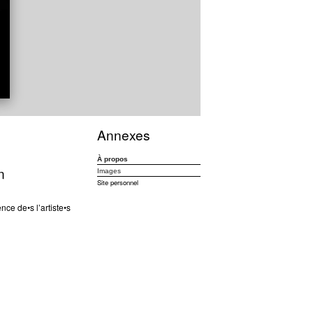
Annexes
À propos
n
Images
Site personnel
ce de•s l’artiste•s