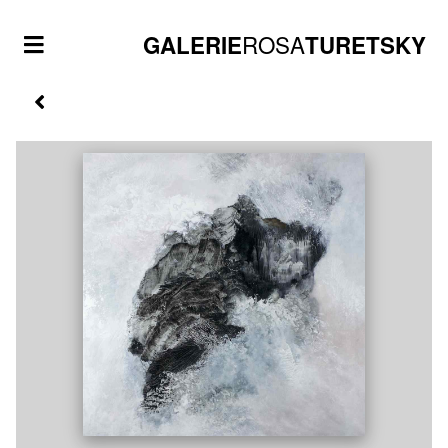
ROSA
GALERIE
TURETSKY