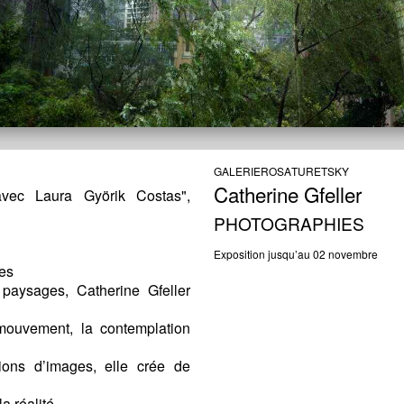
GALERIE
ROSA
TURETSKY
Catherine
Gfeller
avec Laura Györik Costas",
PHOTOGRAPHIES
Exposition jusqu’au 02 novembre
les
 paysages, Catherine Gfeller
 mouvement, la contemplation
ions d’images, elle crée de
a réalité.