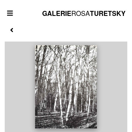
ROSA
GALERIE
TURETSKY