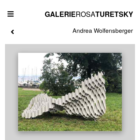
ROSA
GALERIE
TURETSKY
Andrea
Wolfensberger